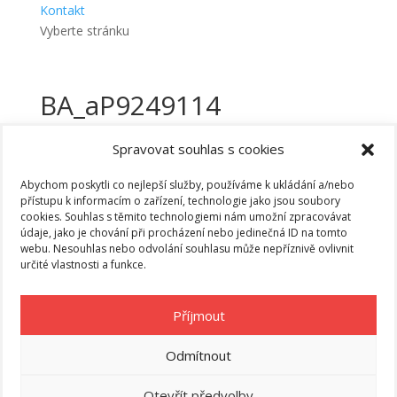
Kontakt
Vyberte stránku
BA_aP9249114
Spravovat souhlas s cookies
Nejnovější příspěvky
Abychom poskytli co nejlepší služby, používáme k ukládání a/nebo
Andělé a andílci
přístupu k informacím o zařízení, technologie jako jsou soubory
cookies. Souhlas s těmito technologiemi nám umožní zpracovávat
Valašský bál ve Velkých Karlovicích
údaje, jako je chování při procházení nebo jedinečná ID na tomto
Velikonoční jarmark
webu. Nesouhlas nebo odvolání souhlasu může nepříznivě ovlivnit
Zimní sezóna 2021/2022 ve Velkých Karlovicích začala
určité vlastnosti a funkce.
Koncert skupiny Fleret v amfiteátru Karlovského
muzea
Příjmout
Rubriky
Novinky
Odmítnout
Společenské akce
Otevřít předvolby