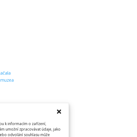
začala
o muzea
pu k informacím o zařízení,
nám umožní zpracovávat údaje, jako
 nebo odvolání souhlasu může